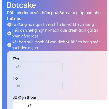
Botcake
Đặt lịch demo và khám phá Botcake giúp bạn như
thế nào:
Tự động hóa quy trình nhắn tin với khách hàng
Tiếp cận hàng nghìn khách qua chiến dịch gửi tin
nhắn hàng loạt
Kết hợp sức mạnh AI vào dịch vụ khách hàng một
cách liền mạch
Tên
Họ
Số điện thoại
+1