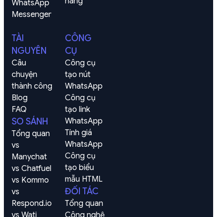
hàng
WhatsApp
Messenger
TÀI
CÔNG
NGUYÊN
CỤ
Câu 
Công cụ 
chuyện 
tạo nút 
thành công
WhatsApp
Blog
Công cụ 
FAQ
tạo link 
SO SÁNH
WhatsApp
Tính giá 
Tổng quan
WhatsApp
vs 
Công cụ 
Manychat
tạo biểu 
vs Chatfuel
mẫu HTML
vs Kommo
ĐỐI TÁC
vs 
Respond.io
Tổng quan
vs Wati
Công nghệ