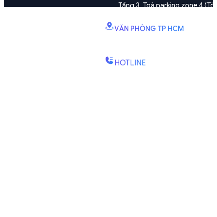
Tầng 3, Toà parking zone 4 (Tòa
Vinhomes Smart City, phường Đại M
VĂN PHÒNG TP HCM
B2.2E, Tháp Canary, KDC Đảo K
Kiên, P. Bình Trưng, TP. Hồ Chí Minh
HOTLINE
(+84) 1900-888-619