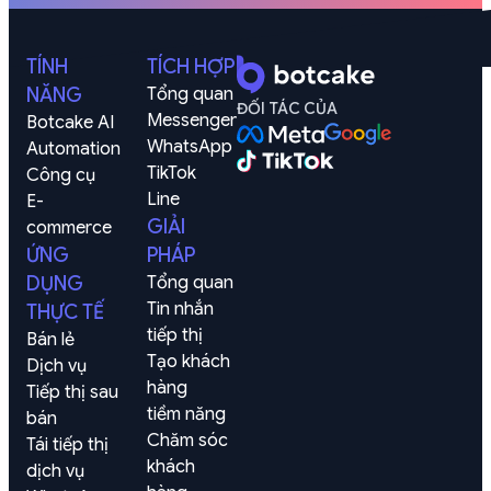
TÍNH
TÍCH HỢP
NĂNG
Tổng quan
ĐỐI TÁC CỦA
Messenger
Botcake AI
WhatsApp
Automation
TikTok
Công cụ
Line
E-
GIẢI
commerce
ỨNG
PHÁP
DỤNG
Tổng quan
Tin nhắn 
THỰC TẾ
tiếp thị
Bán lẻ
Tạo khách 
Dịch vụ
hàng

Tiếp thị sau 
tiềm năng
bán
Chăm sóc 
Tái tiếp thị 
khách 
dịch vụ