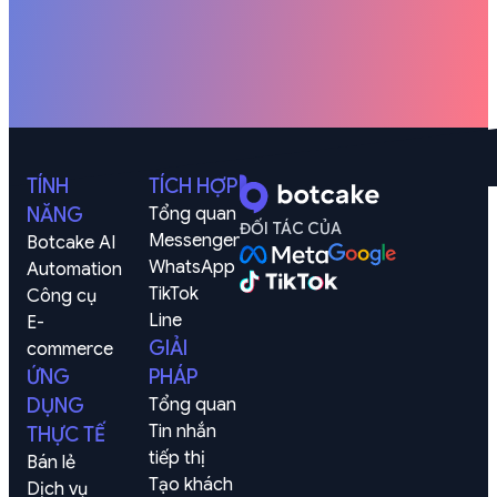
TÍNH
TÍCH HỢP
NĂNG
Tổng quan
ĐỐI TÁC CỦA
Messenger
Botcake AI
WhatsApp
Automation
TikTok
Công cụ
Line
E-
GIẢI
commerce
ỨNG
PHÁP
DỤNG
Tổng quan
Tin nhắn 
THỰC TẾ
tiếp thị
Bán lẻ
Tạo khách 
Dịch vụ