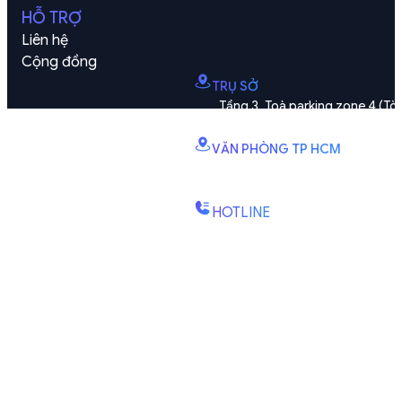
HỖ TRỢ
Liên hệ
Cộng đồng
TRỤ SỞ
Tầng 3, Toà parking zone 4 (Tòa
Vinhomes Smart City, phường Đại M
VĂN PHÒNG TP HCM
B2.2E, Tháp Canary, KDC Đảo K
Kiên, P. Bình Trưng, TP. Hồ Chí Minh
HOTLINE
(+84) 1900-888-619