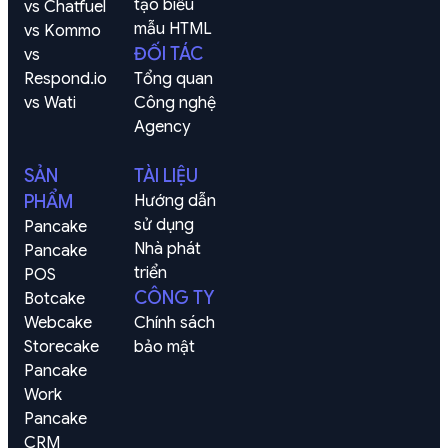
tạo biểu 
vs Chatfuel
mẫu HTML
vs Kommo
ĐỐI TÁC
vs 
Respond.io
Tổng quan
vs Wati
Công nghệ
Agency
SẢN
TÀI LIỆU
PHẨM
Hướng dẫn 
sử dụng
Pancake
Nhà phát 
Pancake 
triển
POS
CÔNG TY
Botcake
Webcake
Chính sách 
Storecake
bảo mật
Pancake 
Work
Pancake 
CRM