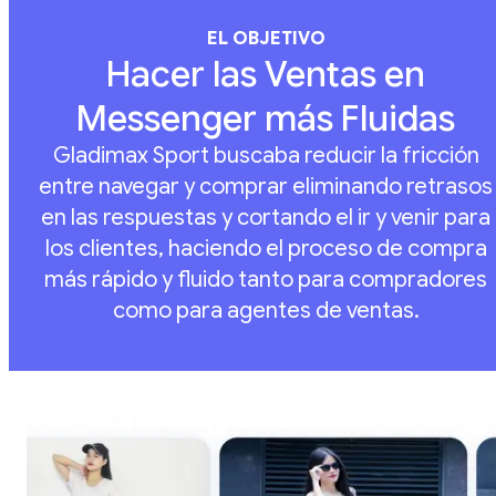
EL OBJETIVO
Hacer las Ventas en
Messenger más Fluidas
Gladimax Sport buscaba reducir la fricción
entre navegar y comprar eliminando retrasos
en las respuestas y cortando el ir y venir para
los clientes, haciendo el proceso de compra
más rápido y fluido tanto para compradores
como para agentes de ventas.