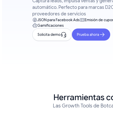
Captura leads, impulsa ventas y genera
automático. Perfecto para marcas D2C
proveedores de servicios
JSON para Facebook Ads
Emisión de cupo
Gamificaciones
Solicita demo
Prueba ahora
Herramientas c
Las Growth Tools de Botca