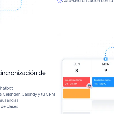
Auto-sincronización con tu
sincronización de
 chatbot
le Calendar, Calendy y tu CRM
 ausencias
s de clases