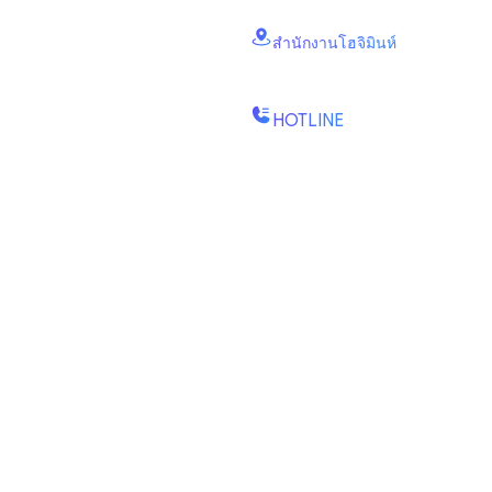
Vinhomes Smart City แขวง Dai M
สํานักงานโฮจิมินห์
B2.2E, Canary Tower, เกาะไดมอน
Quy Kien, แขวง Binh Trung, นครโฮจ
HOTLINE
(+84) 1900-888-619