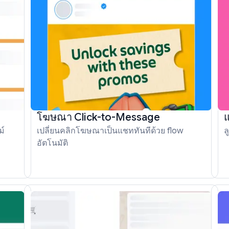
โฆษณา Click-to-Message
ม์
เปลี่ยนคลิกโฆษณาเป็นแชททันทีด้วย flow
ล
อัตโนมัติ