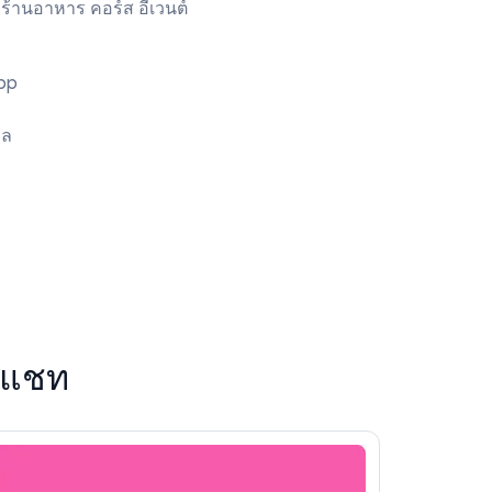
 ร้านอาหาร คอร์ส อีเวนต์
pp
มล
ในแชท