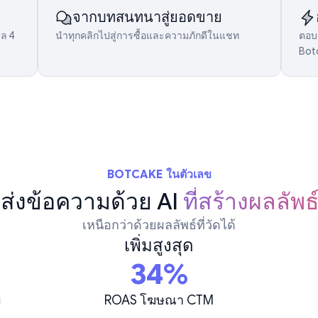
จากบทสนทนาสู่ยอดขาย
มล 4
นำทุกคลิกไปสู่การซื้อและความภักดีในแชท
ตอบก
Bot
BOTCAKE ในตัวเลข
ส่งข้อความด้วย AI
ที่สร้างผลลัพธ
เหนือกว่าด้วยผลลัพธ์ที่วัดได้
เพิ่มสูงสุด
34%
ม
ROAS โฆษณา CTM