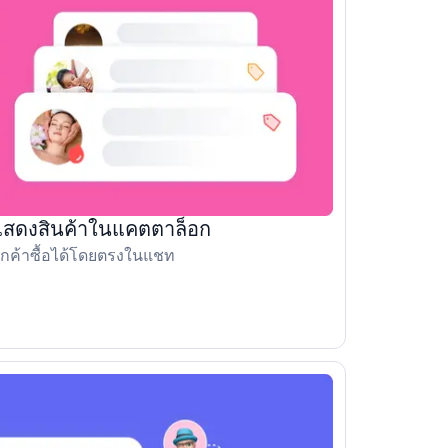
แสดงสินค้าในแคตตาล็อก
ูกค้าซื้อได้โดยตรงในแชท