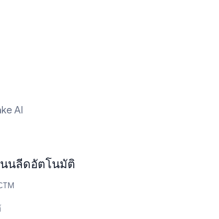
ke AI
นนลีดอัตโนมัติ
 CTM
์