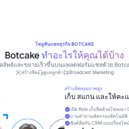
โซลูชันแชทธุรกิจ BOTCAKE
Botcake
ทำอะไรให้คุณได้บ้าง
มผลลัพธ์และขยายเร็วขึ้นบนแพลตฟอร์มแชทด้วย Botca
สร้างลีด
ดูแลลูกค้า
Broadcast Marketing
สร้างลีดคุณภาพสูง
เก็บ สแกน และให้คะแ
เปิด flow เก็บลีดด้วยโฆษณา
ถามคำถามคัดกรองอัตโนมัติ
ซิงค์ลีดกับ CRM แบบเรียลไทม