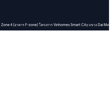
ng Zone 4 (อาคาร F-zone) โครงการ Vinhomes Smart City แขวง Dai Mo
, เกาะไดมอนด์, เลขที่ 1 ถนน Tran Quy Kien, แขวง Binh Trung, นครโฮจิม
9