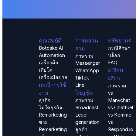
คุณสมบัติ
การผสาน
ทรัพยากร
Botcake AI
รวม
กรณีศึกษา
Automation
บล็อก
ภาพรวม
เครื่องมือ
FAQ
Messenger
เติบโต
เปรียบ
WhatsApp
เครื่องมือขาย
TikTok
เทียบ
กรณีการใช้
Line
ภาพรวม
งาน
โซลูชัน
vs 
ธุรกิจ
ภาพรวม
Manychat
ไม่ใช่ธุรกิจ
Broadcast
vs Chatfuel
Remarketing 
Lead 
vs Kommo
ขาย
generation 
vs 
Remarketing 
ลูกค้า
Respond.io