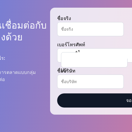
ชื่อจริง
เชื่อมต่อกับ
มงด้วย
เบอร์โทรศัพท์
+1
ไร:
US
ชื่อบริษัท
มการตลาดแบบกลุ่ม
ต่อ
จอ