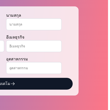
นามสกุล
อีเมลธุรกิจ
อุตสาหกรรม
งเดโม