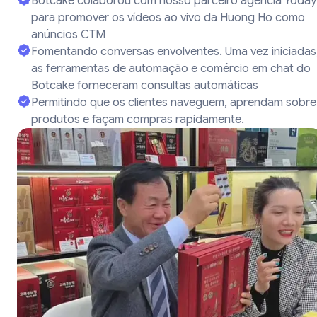
Botcake colaborou com nosso parceiro agência Yoday
para promover os vídeos ao vivo da Huong Ho como
anúncios CTM
Fomentando conversas envolventes. Uma vez iniciadas
as ferramentas de automação e comércio em chat do
Botcake forneceram consultas automáticas
Permitindo que os clientes naveguem, aprendam sobre
produtos e façam compras rapidamente.