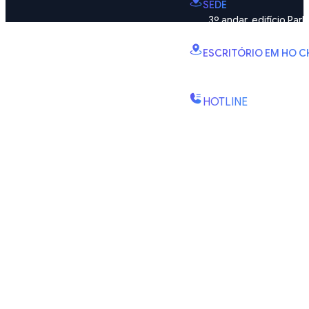
SEDE
3º andar, edifício Par
Vinhomes Smart City, bair
ESCRITÓRIO EM HO C
B2.2E, Torre Canary, I
Kien 1, bairro Binh Trung,
HOTLINE
(+84) 1900-888-619