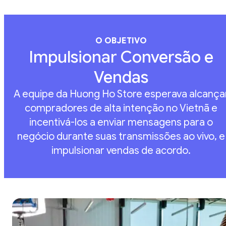
O OBJETIVO
Impulsionar Conversão e
Vendas
A equipe da Huong Ho Store esperava alcança
compradores de alta intenção no Vietnã e
incentivá-los a enviar mensagens para o
negócio durante suas transmissões ao vivo, e
impulsionar vendas de acordo.