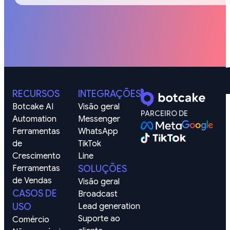
RECURSOS
INTEGRAÇÕES
Botcake AI
Visão geral
PARCEIRO DE
Automation
Messenger
Ferramentas 
WhatsApp
de 
TikTok
Crescimento
Line
Ferramentas 
SOLUÇÕES
de Vendas
Visão geral
CASOS DE
Broadcast
USO
Lead generation
Suporte ao 
Comércio