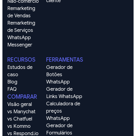
cliente
Não‑comércio
Remarketing 
de Vendas
Remarketing 
de Serviços
WhatsApp
Messenger
RECURSOS
FERRAMENTAS
Estudos de 
Gerador de 
caso
Botões 
Blog
WhatsApp
FAQ
Gerador de 
COMPARAR
Links WhatsApp
Calculadora de 
Visão geral
preços 
vs Manychat
WhatsApp
vs Chatfuel
Gerador de 
vs Kommo
Formulários 
vs Respond.io