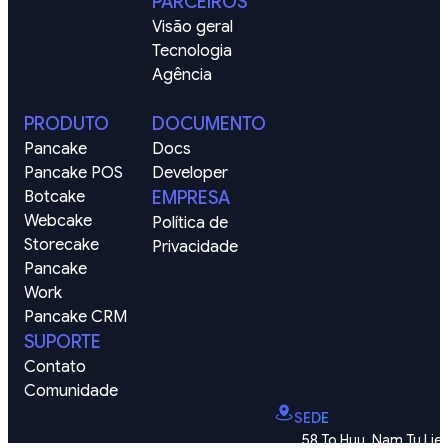
PARCEIROS
Visão geral
Tecnologia
Agência
PRODUTO
DOCUMENTO
Pancake
Docs
Pancake POS
Developer
Botcake
EMPRESA
Webcake
Política de 
Storecake
Privacidade
Pancake 
Work
Pancake CRM
SUPORTE
Contato
Comunidade
SEDE
58 To Huu, Nam Tu Lie