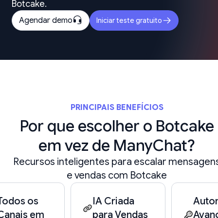
Botcake.
Full
Agendar demo
Iniciar teste gratuito
 Ciclo de Vida do Cliente
o de Vida do Cliente
PRINCIPAIS BENEFÍCIOS
 Workflows
Ilimitado
Por que escolher o Botcake
Palavras-chave,
em vez de ManyChat?
rtados
eventos, pedidos
Recursos inteligentes para escalar mensagen
 E-commerce
Pancake & Shopify
e vendas com Botcake
Todos os
IA Criada
Auto
Rastreamento de Pedidos
Canais em
para Vendas
Avan