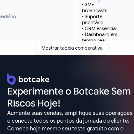
• 3M+ 
broadcasts

mediário
• Suporte 
prioritário

• CRM essencial

• Dashboard em 
tempo real
Mostrar tabela comparativa
Personalizado
• Workflows sob 
medida

• Segurança 
enterprise

ium
• Equipe técnica 
Experimente o Botcake Sem 
dedicada

• API 
Riscos Hoje!
personalizada

• Cota flexível
Aumente suas vendas, simplifique suas operações 
e conecte todos os pontos da jornada do cliente. 
brança
Mensagens
Comece hoje mesmo seu teste gratuito com o 