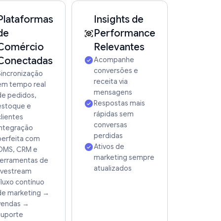
Plataformas
Insights de
boarding
de
Performance
Comércio
Relevantes
e de Suporte
24/7
Conectadas
Acompanhe
conversões e
Sincronização
receita via
em tempo real
m Alto Volume
mensagens
de pedidos,
Respostas mais
estoque e
rápidas sem
at ao Vivo
clientes
conversas
Integração
perdidas
perfeita com
Ativos de
OMS, CRM e
marketing sempre
ferramentas de
atualizados
livestream
Fluxo contínuo
de marketing →
vendas →
suporte