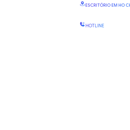
ESCRITÓRIO EM HO C
B2.2E, Torre Canary, I
Kien 1, bairro Binh Trung,
HOTLINE
(+84) 1900-888-619