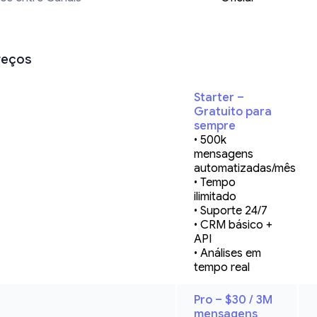
reços
Starter – 
Gratuito para 
sempre
• 500k 
mensagens 
automatizadas/mês

• Tempo 
ilimitado

• Suporte 24/7

• CRM básico + 
API

• Análises em 
tempo real
Pro – $30 / 3M 
mensagens