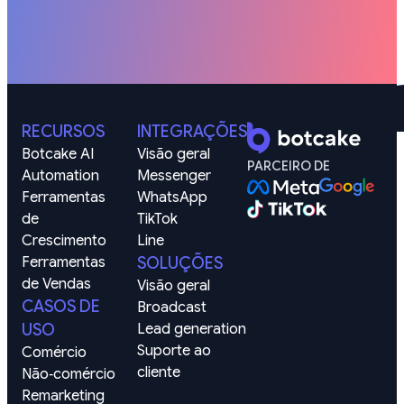
RECURSOS
INTEGRAÇÕES
Botcake AI
Visão geral
PARCEIRO DE
Automation
Messenger
Ferramentas 
WhatsApp
de 
TikTok
Crescimento
Line
Ferramentas 
SOLUÇÕES
de Vendas
Visão geral
CASOS DE
Broadcast
USO
Lead generation
Suporte ao 
Comércio
cliente
Não‑comércio
Remarketing 