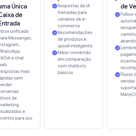
uma Única
de V
Respostas de IA
treinadas para
Caixa de
Follow-
IA
cenários de e-
automá
Entrada
commerce
recupe
Inbox unificado
Recomendações
carrinh
Integrado
para Messenger,
de produtos e
abando
Instagram,
upsell inteligente
Lembre
WhatsApp,
Maior conversão
 Mensagens com IA
pagame
TikTok e chat
em comparação
incenti
web
com chatbots
recomp
ecimento da IA
POS + Documentos
Respostas mais
básicos
Fluxos 
rápidas sem
vendas
perder
suporta
versas com IA
Soon
conversas
ManyCh
Ativos de
marketing
 Workflows com IA
atualizados e
prontos para uso
tabilidade