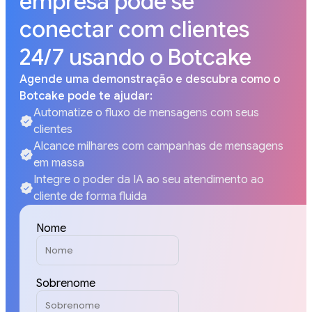
empresa pode se
conectar com clientes
24/7 usando o Botcake
Agende uma demonstração e descubra como o
Botcake pode te ajudar:
Automatize o fluxo de mensagens com seus
clientes
Alcance milhares com campanhas de mensagens
em massa
Integre o poder da IA ao seu atendimento ao
cliente de forma fluida
Nome
Sobrenome