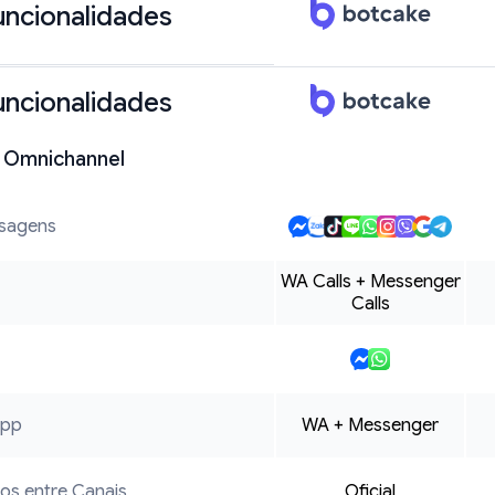
uncionalidades
uncionalidades
 Omnichannel
sagens
WA Calls + Messenger
Calls
App
WA + Messenger
tos entre Canais
Oficial