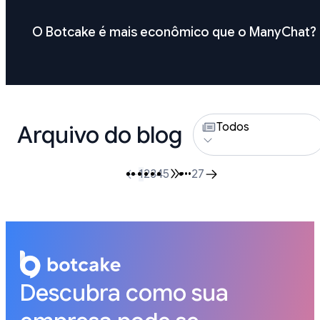
O Botcake é mais econômico que o ManyChat?
Todos
Arquivo do blog
1
2
3
4
5
•••
27
Descubra como sua