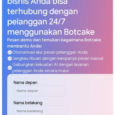
bisnis Anda bisa
terhubung dengan
pelanggan 24/7
menggunakan Botcake
Pesan demo dan temukan bagaimana Botcake
membantu Anda:
Otomatisasi alur pesan pelanggan Anda
Jangkau ribuan dengan kampanye pesan massal
Gabungkan kekuatan AI dengan layanan
pelanggan Anda secara mulus
Nama depan
Nama belakang