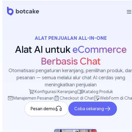
ALAT PENJUALAN ALL-IN-ONE
Alat AI untuk
eCommerce
Berbasis Chat
Otomatisasi pengaturan keranjang, pemilihan produk, da
pesanan — semua melalui alur chat AI cerdas yang
meningkatkan penjualan
Konfigurasi Keranjang
Katalog Produk
Manajemen Pesanan
Checkout di Chat
WebForm di Cha
Pesan demo
Coba sekarang