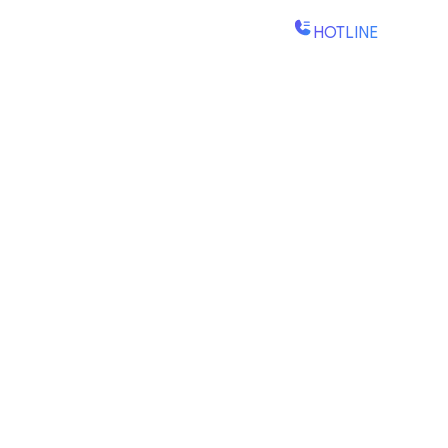
Kien No 1, Kelurahan Bi
HOTLINE
(+84) 1900-888-61