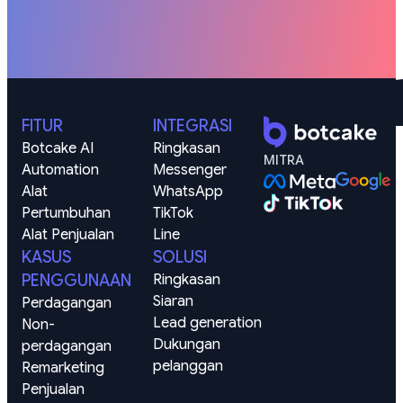
FITUR
INTEGRASI
Botcake AI
Ringkasan
MITRA
Automation
Messenger
Alat 
WhatsApp
Pertumbuhan
TikTok
Alat Penjualan
Line
KASUS
SOLUSI
PENGGUNAAN
Ringkasan
Siaran
Perdagangan
Lead generation
Non-
Dukungan 
perdagangan
pelanggan
Remarketing 
Penjualan