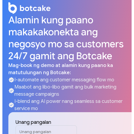
Alamin kung paano
makakakonekta ang
negosyo mo sa customers
24/7 gamit ang Botcake
Mag-book ng demo at alamin kung paano ka
matutulungan ng Botcake:
I-automate ang customer messaging flow mo
Maabot ang libo-libo gamit ang bulk marketing
message campaigns
I-blend ang AI power nang seamless sa customer
service mo
Unang pangalan