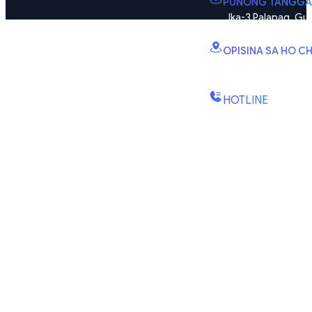
PUNONG TANGGA
Ika-3 Palapag, Gus
zone), Vinhomes Smart
OPISINA SA HO CH
B2.2E, Tore ng Can
Quy Kien 1, Barangay 
HOTLINE
(+84) 1900-888-6