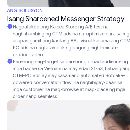
ANG SOLUSYON
Isang Sharpened Messenger Strategy
Nagpatakbo ang Kaleea Store ng A/B test na
naghahambing ng CTM ads na na-optimize para sa mg
usapan gamit ang kanilang BAU visual kasama ang CT
PO ads na nagtatampok ng bagong eight-minute
product video
Parehong nag-target sa parehong broad audience ng
mga babae sa Vietnam na may edad 21-53, habang an
CTM-PO ads ay may kasamang automated Botcake-
powered conversation flow, na nagbibigay-daan sa
mga customer na mag-browse at mag-place ng mga
order nang seamless