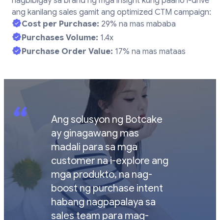
nagbibigay sa brand ng mga insight kung paano i-drive
ang kanilang sales gamit ang optimized CTM campaign:
Cost per Purchase:
29% na mas mababa
Purchases Volume:
1.4x
Purchase Order Value:
17% na mas mataas
“
Ang solusyon ng Botcake
ay ginagawang mas
madali para sa mga
customer na i-explore ang
mga produkto, na nag-
boost ng purchase intent
habang nagpapalaya sa
sales team para mag-