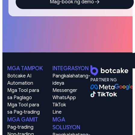
Mag-book ng demo
MGA TAMPOK
INTEGRASYON
Botcake AI
Pangkalahatang-
PARTNER NG
Automation
ideya
Mga Tool para 
Messenger
sa Paglago
WhatsApp
Mga Tool para 
TikTok
sa Pag‑trading
Line
MGA GAMIT
MGA
Pag‑trading
SOLUSYON
Non‑trading
Pangkalahatang-