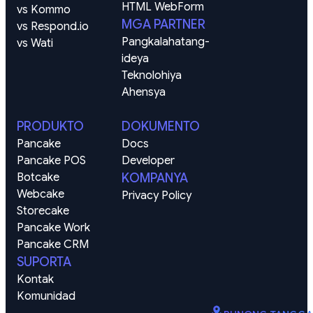
HTML WebForm
vs Kommo
MGA PARTNER
vs Respond.io
Pangkalahatang-
vs Wati
ideya
Teknolohiya
Ahensya
PRODUKTO
DOKUMENTO
Pancake
Docs
Pancake POS
Developer
Botcake
KOMPANYA
Webcake
Privacy Policy
Storecake
Pancake Work
Pancake CRM
SUPORTA
Kontak
Komunidad