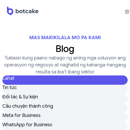
MAS MAKIKILALA MO PA KAMI
Blog
Tuklasin kung paano nabago ng aming mga solusyon ang
operasyon ng negosyo at naghatid ng kahanga-hangang
resulta sa iba’t ibang sektor
Lahat
Tin tức
Đối tác & Sự kiện
Câu chuyện thành công
Meta for Business
WhatsApp for Business