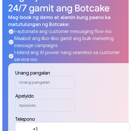
24/7 gamit ang Botcake
Mag-book ng demo at alamin kung paano ka
matutulungan ng Botcake:
I-automate ang customer messaging flow mo
Maabot ang libo-libo gamit ang bulk marketing
message campaigns
I-blend ang AI power nang seamless sa customer
service mo
Unang pangalan
Apelyido
Telepono
+1