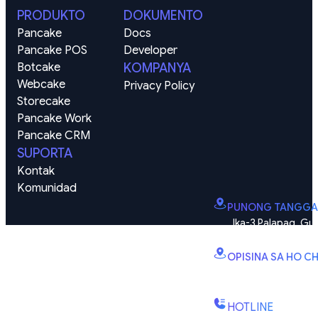
PRODUKTO
DOKUMENTO
Pancake
Docs
Pancake POS
Developer
Botcake
KOMPANYA
Webcake
Privacy Policy
Storecake
Pancake Work
Pancake CRM
SUPORTA
Kontak
Komunidad
PUNONG TANGGA
Ika-3 Palapag, Gus
zone), Vinhomes Smart
OPISINA SA HO CH
B2.2E, Tore ng Can
Quy Kien 1, Barangay 
HOTLINE