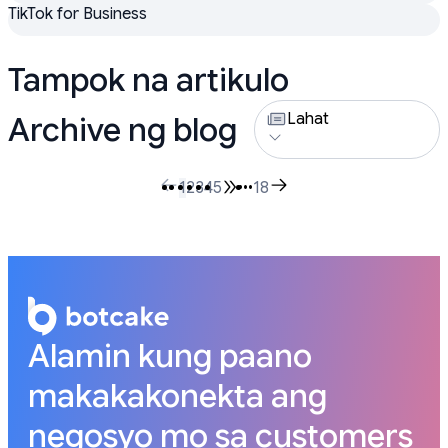
TikTok for Business
Tampok na artikulo
Lahat
Archive ng blog
1
2
3
4
5
•••
18
Alamin kung paano
makakakonekta ang
negosyo mo sa customers